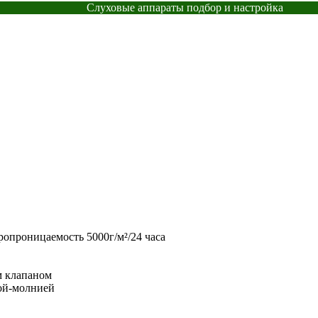
Слуховые аппараты подбор и настройка
опроницаемость 5000г/м²/24 часа
м клапаном
кой-молнией