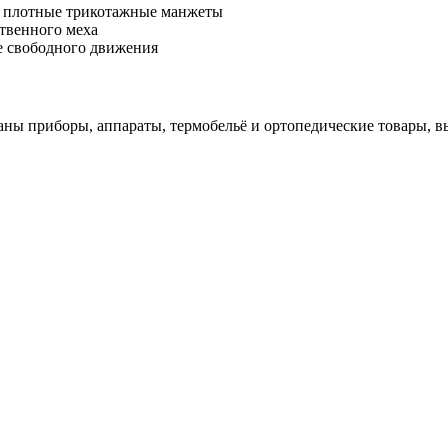
ри плотные трикотажные манжеты
твенного меха
е свободного движения
обраны приборы, аппараты, термобельё и ортопедические товары