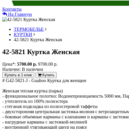
Контакты
На Главную
ТЕРМОБЕЛЬЕ
КУРТКИ
42-5821 Куртка Женская
42-5821 Куртка Женская
Цена*:
5700.00 р.
9700.00 р.
Наличие:
В наличии
Купить в 1 клик
Купить
# G42-5821-J - Guahoo Куртка для женщин
Женская теплая куртка (парка)
- функциональное полотно: Водонепроницаемость 5000 мм, Пар
- утеплитель из 100% полиэстера
- стеганая подкладка из полиэстеровой таффеты
- двухсторонняя центральная застежка-молния с ветрозащитны
- боковые объемные карманы с клапанами и карманы с застеж
- нагрудные карманы с застежкой-молнией
- внутренний утягивающий шнур на поясе